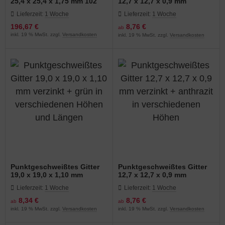
25,4 x 25,4 x 1,75 mm 102
12,7 x 12,7 x 0,9 mm
cm x 25 m feuerverzinkt
verzinkt + grün in
Lieferzeit:
1 Woche
Lieferzeit:
1 Woche
verschiedenen Höhen und
Längen
196,67 €
8,76 €
ab
inkl. 19 % MwSt. zzgl.
Versandkosten
inkl. 19 % MwSt. zzgl.
Versandkosten
Punktgeschweißtes Gitter
Punktgeschweißtes Gitter
19,0 x 19,0 x 1,10 mm
12,7 x 12,7 x 0,9 mm
verzinkt + grün in
verzinkt + anthrazit in
Lieferzeit:
1 Woche
Lieferzeit:
1 Woche
verschiedenen Höhen und
verschiedenen Höhen
Längen
8,34 €
8,76 €
ab
ab
inkl. 19 % MwSt. zzgl.
Versandkosten
inkl. 19 % MwSt. zzgl.
Versandkosten