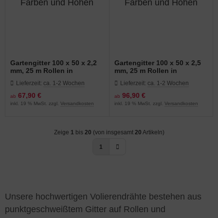
Gartengitter 100 x 50 x 2,2
Gartengitter 100 x 50 x 2,5
mm, 25 m Rollen in
mm, 25 m Rollen in
verschiedenen Farben und
verschiedenen Farben und
Lieferzeit:
ca. 1-2 Wochen
Lieferzeit:
ca. 1-2 Wochen
Höhen
Höhen
67,90 €
96,90 €
ab
ab
inkl. 19 % MwSt. zzgl.
Versandkosten
inkl. 19 % MwSt. zzgl.
Versandkosten
Zeige
1
bis
20
(von insgesamt
20
Artikeln)
1
Unsere hochwertigen Volierendrähte bestehen aus
punktgeschweißtem Gitter auf Rollen und