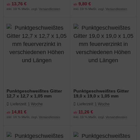
13,76 €
9,80 €
ab
ab
inkl. 19 % MwSt. zzgl.
Versandkosten
inkl. 19 % MwSt. zzgl.
Versandkosten
Punktgeschweißtes Gitter
Punktgeschweißtes Gitter
12,7 x 12,7 x 1,05 mm
19,0 x 19,0 x 1,05 mm
feuerverzinkt in
feuerverzinkt in
Lieferzeit:
1 Woche
Lieferzeit:
1 Woche
verschiedenen Höhen und
verschiedenen Höhen und
Längen
Längen
14,81 €
11,26 €
ab
ab
inkl. 19 % MwSt. zzgl.
Versandkosten
inkl. 19 % MwSt. zzgl.
Versandkosten