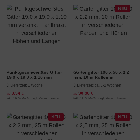
NEU
Punktgeschweißtes Gitter
Gartengitter 100 x 50 x 2,2
19,0 x 19,0 x 1,10 mm
mm, 10 m Rollen in
verzinkt + anthrazit in
verschiedenen Farben und
Lieferzeit:
1 Woche
Lieferzeit:
ca. 1-2 Wochen
verschiedenen Höhen und
Höhen
Längen
8,34 €
30,90 €
ab
ab
inkl. 19 % MwSt. zzgl.
Versandkosten
inkl. 19 % MwSt. zzgl.
Versandkosten
NEU
NEU