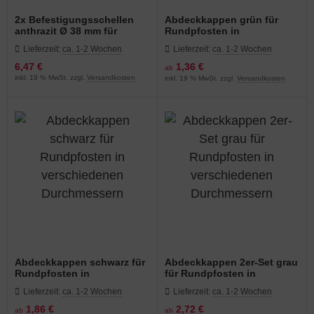
2x Befestigungsschellen
Abdeckkappen grün für
anthrazit Ø 38 mm für
Rundpfosten in
Zaunstreben
verschiedenen
Lieferzeit:
ca. 1-2 Wochen
Lieferzeit:
ca. 1-2 Wochen
Durchmessern
6,47 €
1,36 €
ab
inkl. 19 % MwSt. zzgl.
Versandkosten
inkl. 19 % MwSt. zzgl.
Versandkosten
Abdeckkappen schwarz für
Abdeckkappen 2er-Set grau
Rundpfosten in
für Rundpfosten in
verschiedenen
verschiedenen
Lieferzeit:
ca. 1-2 Wochen
Lieferzeit:
ca. 1-2 Wochen
Durchmessern
Durchmessern
1,86 €
2,72 €
ab
ab