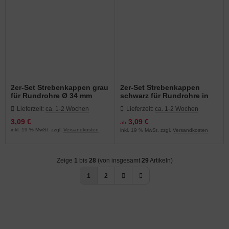
2er-Set Strebenkappen grau
2er-Set Strebenkappen
für Rundrohre Ø 34 mm
schwarz für Rundrohre in
verschiedenen
Lieferzeit:
ca. 1-2 Wochen
Lieferzeit:
ca. 1-2 Wochen
Durchmessern
3,09 €
3,09 €
ab
inkl. 19 % MwSt. zzgl.
Versandkosten
inkl. 19 % MwSt. zzgl.
Versandkosten
Zeige
1
bis
28
(von insgesamt
29
Artikeln)
1
2