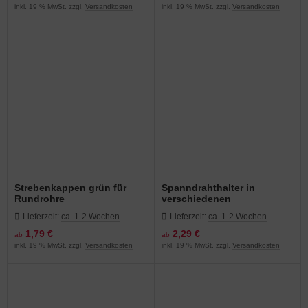
inkl. 19 % MwSt. zzgl.
Versandkosten
inkl. 19 % MwSt. zzgl.
Versandkosten
Strebenkappen grün für
Spanndrahthalter in
Rundrohre
verschiedenen
Ausführungen, Beutel à 3
Lieferzeit:
ca. 1-2 Wochen
Lieferzeit:
ca. 1-2 Wochen
Stück
1,79 €
2,29 €
ab
ab
inkl. 19 % MwSt. zzgl.
Versandkosten
inkl. 19 % MwSt. zzgl.
Versandkosten