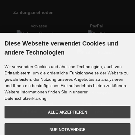
Zahlungsmethoden
Vorkasse
PayPal
Diese Webseite verwendet Cookies und
Kreditkarte
auf Rechnung
andere Technologien
Wir verwenden Cookies und ähnliche Technologien, auch von
Versandmethoden
Drittanbietern, um die ordentliche Funktionsweise der Website zu
gewährleisten, die Nutzung unseres Angebotes zu analysieren
Paketversand
Speditionspaket
und Ihnen ein bestmögliches Einkaufserlebnis bieten zu können.
Weitere Informationen finden Sie in unserer
Datenschutzerklärung.
Palettenversand
Sperrgutversand
ALLE AKZEPTIEREN
NUR NOTWENDIGE