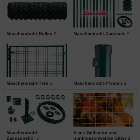
abmatten Komplett-Zaunsets
behör für Tore
Maschendraht-Rollen
Maschendraht-Zaunsets
Maschendraht-Tore
Maschendraht-Pfosten
Maschendraht-
6-eck-Geflechte und
Zaunzubehör
punktgeschweißte Gitter