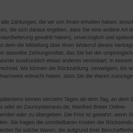
alle Zahlungen, die wir von Ihnen erhalten haben, einsch
en, die sich daraus ergeben, dass Sie eine andere Art d
ndardlieferung gewählt haben), unverzüglich und spätes
 dem die Mitteilung über Ihren Widerruf dieses Vertrag
r dasselbe Zahlungsmittel, das Sie bei der ursprünglic
 wurde ausdrücklich etwas anderes vereinbart; in keinem 
echnet. Wir können die Rückzahlung verweigern, bis wi
 Nachweis erbracht haben, dass Sie die Waren zurückg
 spätestens binnen vierzehn Tagen ab dem Tag, an dem 
uns oder an Zaunsysteme4u.de, Manfred Breier Online-
nden oder zu übergeben. Die Frist ist gewahrt, wenn Si
den. Sie tragen die unmittelbaren Kosten der Rücksendu
den für solche Waren, die aufgrund ihrer Beschaffenhei