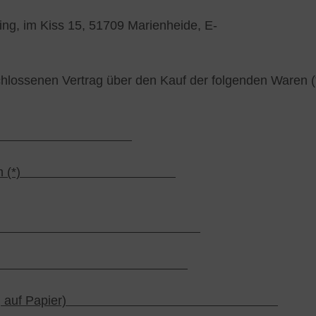
ng, im Kiss 15, 51709 Marienheide, E-
schlossenen Vertrag über den Kauf der folgenden Waren (*
alten am (*)
braucher(s)
erbraucher(s)
) (nur bei Mitteilung auf Papier)