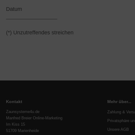
Datum
(*) Unzutreffendes streichen
Kontakt
Mehr über...
Zaunsysteme4u.de
Zahlung & Vers
Manfred Breier Online-Marketing
Privatsphäre u
Im Kiss 15
Unsere AGB
51709 Marienheide