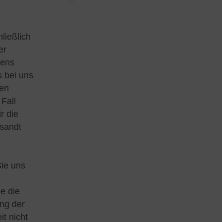
ließlich
er
tens
s bei uns
hen
Fall
r die
esandt
Sie uns
e die
ng der
t nicht