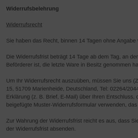
abmatten Komplett-Zaunsets
behör für Tore
Widerrufsbelehrung
Widerrufsrecht
Sie haben das Recht, binnen 14 Tagen ohne Angabe v
Die Widerrufsfrist beträgt 14 Tage ab dem Tag, an dem
Beförderer ist, die letzte Ware in Besitz genommen h
Um Ihr Widerrufsrecht auszuüben, müssen Sie uns (Z
15, 51709 Marienheide, Deutschland, Tel: 02264/2044
Erklärung (z. B. Brief, E-Mail) über Ihren Entschluss,
beigefügte Muster-Widerrufsformular verwenden, das j
Zur Wahrung der Widerrufsfrist reicht es aus, dass Si
der Widerrufsfrist absenden.