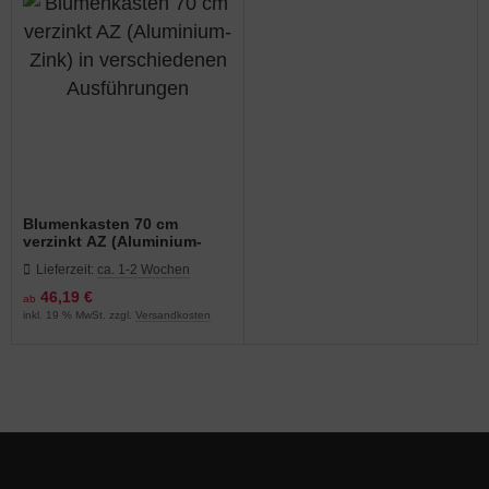
Blumenkasten 70 cm
verzinkt AZ (Aluminium-
Zink) in verschiedenen
Lieferzeit:
ca. 1-2 Wochen
Ausführungen
46,19 €
ab
inkl. 19 % MwSt. zzgl.
Versandkosten