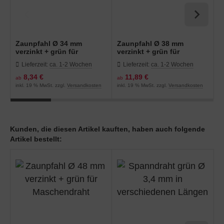
Zaunpfahl Ø 34 mm
Zaunpfahl Ø 38 mm
Z
verzinkt + grün für
verzinkt + grün für
v
Maschendraht
Maschendraht
M
Lieferzeit:
ca. 1-2 Wochen
Lieferzeit:
ca. 1-2 Wochen
8,34 €
11,89 €
ab
ab
a
inkl. 19 % MwSt. zzgl.
Versandkosten
inkl. 19 % MwSt. zzgl.
Versandkosten
in
Kunden, die diesen Artikel kauften, haben auch folgende
Artikel bestellt: