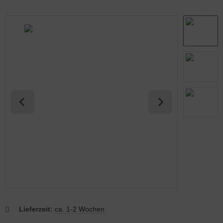
abmatten Komplett-Zaunsets
behör für Tore
Lieferzeit:
ca. 1-2 Wochen