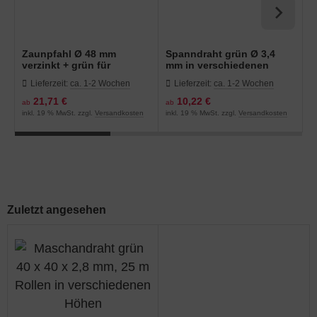
Zaunpfahl Ø 48 mm
Spanndraht grün Ø 3,4
D
verzinkt + grün für
mm in verschiedenen
m
Maschendraht
Längen
F
Lieferzeit:
ca. 1-2 Wochen
Lieferzeit:
ca. 1-2 Wochen
21,71 €
10,22 €
1
ab
ab
in
inkl. 19 % MwSt. zzgl.
Versandkosten
inkl. 19 % MwSt. zzgl.
Versandkosten
Zuletzt angesehen