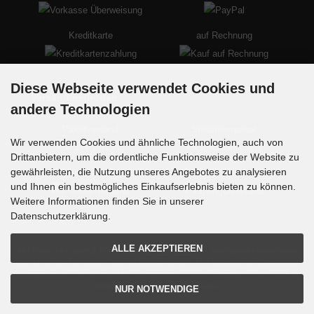
Kreditkarte
auf Rechnung
Diese Webseite verwendet Cookies und
Versandmethoden
andere Technologien
Paketversand
Speditionspaket
Wir verwenden Cookies und ähnliche Technologien, auch von
Drittanbietern, um die ordentliche Funktionsweise der Website zu
gewährleisten, die Nutzung unseres Angebotes zu analysieren
Palettenversand
Sperrgutversand
und Ihnen ein bestmögliches Einkaufserlebnis bieten zu können.
Weitere Informationen finden Sie in unserer
Datenschutzerklärung.
ALLE AKZEPTIEREN
Alle Preise inkl. gesetzl. MwSt. zzgl.
Versandkosten
. Die durchgestrichenen Preise
entsprechen dem bisherigen Preis bei Zaunsysteme4u - Ihr Spezialist für Zaunsysteme.
Zaunsysteme4u - Ihr Spezialist für Zaunsysteme © 2026 | Template © 2009-2026 by
modified eCommerce Shopsoftware
NUR NOTWENDIGE