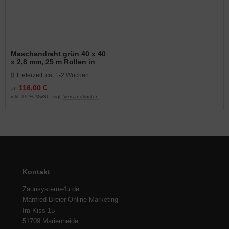
Maschandraht grün 40 x 40
x 2,8 mm, 25 m Rollen in
verschiedenen Höhen
Lieferzeit:
ca. 1-2 Wochen
116,00 €
ab
inkl. 19 % MwSt. zzgl.
Versandkosten
Kontakt
Zaunsysteme4u.de
Manfred Breier Online-Marketing
Im Kiss 15
51709 Marienheide