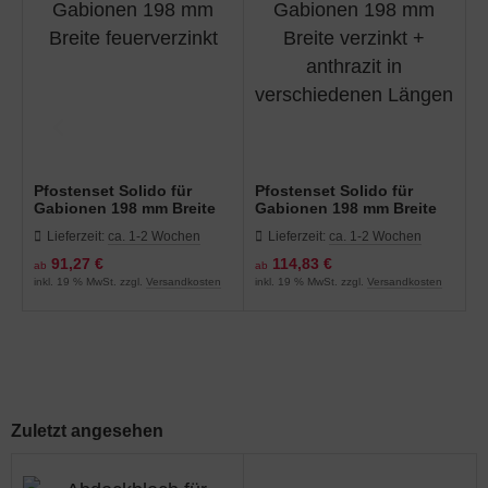
Pfostenset Solido für
Pfostenset Solido für
Gabionen 198 mm Breite
Gabionen 198 mm Breite
feuerverzinkt
verzinkt + anthrazit in
Lieferzeit:
ca. 1-2 Wochen
Lieferzeit:
ca. 1-2 Wochen
verschiedenen Längen
91,27 €
114,83 €
ab
ab
inkl. 19 % MwSt. zzgl.
Versandkosten
inkl. 19 % MwSt. zzgl.
Versandkosten
Zuletzt angesehen