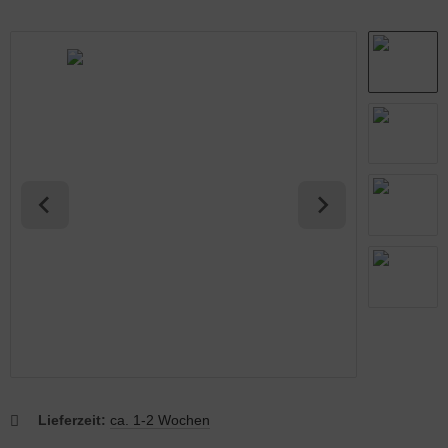
abmatten Komplett-Zaunsets
behör für Tore
Lieferzeit:
ca. 1-2 Wochen