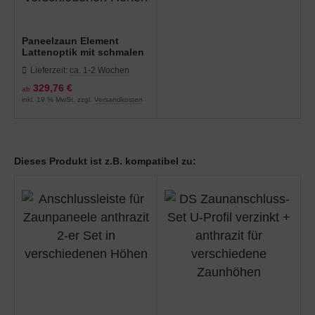
Paneelzaun Element
Lattenoptik mit schmalen
Latten anthrazit 2510 mm
Lieferzeit:
ca. 1-2 Wochen
Breite in verschiedenen
Höhen
329,76 €
ab
inkl. 19 % MwSt. zzgl.
Versandkosten
Dieses Produkt ist z.B. kompatibel zu: