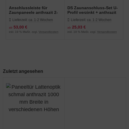
Anschlussleiste für
DS Zaunanschluss-Set U-
Zaunpaneele anthrazit 2-
Profil verzinkt + anthrazit
er Set in verschiedenen
für verschiedene
Lieferzeit:
ca. 1-2 Wochen
Lieferzeit:
ca. 1-2 Wochen
Höhen
Zaunhöhen
53,00 €
25,03 €
ab
ab
inkl. 19 % MwSt. zzgl.
Versandkosten
inkl. 19 % MwSt. zzgl.
Versandkosten
Zuletzt angesehen