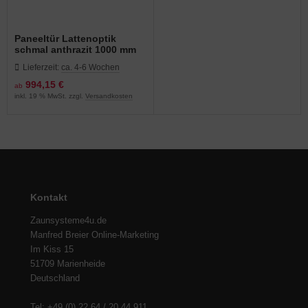
Paneeltür Lattenoptik
schmal anthrazit 1000 mm
Breite in verschiedenen
Lieferzeit:
ca. 4-6 Wochen
Höhen
994,15 €
ab
inkl. 19 % MwSt. zzgl.
Versandkosten
Kontakt
Zaunsysteme4u.de
Manfred Breier Online-Marketing
Im Kiss 15
51709 Marienheide
Deutschland
Tel: +49 (0) 22 64 / 20 44 911