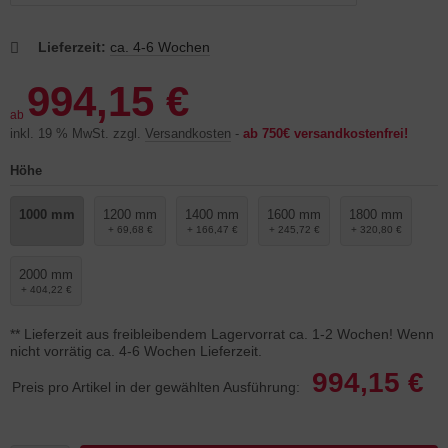
Lieferzeit:
ca. 4-6 Wochen
994,15 €
ab
inkl. 19 % MwSt. zzgl.
Versandkosten
-
ab 750€ versandkostenfrei!
Höhe
1000 mm
1200 mm
1400 mm
1600 mm
1800 mm
+ 69,68 €
+ 166,47 €
+ 245,72 €
+ 320,80 €
2000 mm
+ 404,22 €
** Lieferzeit aus freibleibendem Lagervorrat ca. 1-2 Wochen! Wenn
nicht vorrätig ca. 4-6 Wochen Lieferzeit.
994,15 €
Preis pro Artikel in der gewählten Ausführung: