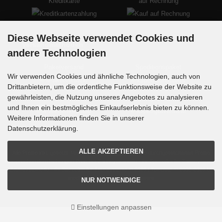
Kreditkarte
auf Rechnung
Diese Webseite verwendet Cookies und
Versandmethoden
andere Technologien
Paketversand
Speditionspaket
Wir verwenden Cookies und ähnliche Technologien, auch von
Drittanbietern, um die ordentliche Funktionsweise der Website zu
gewährleisten, die Nutzung unseres Angebotes zu analysieren
Palettenversand
Sperrgutversand
und Ihnen ein bestmögliches Einkaufserlebnis bieten zu können.
Weitere Informationen finden Sie in unserer
Datenschutzerklärung.
ALLE AKZEPTIEREN
Alle Preise inkl. gesetzl. MwSt. zzgl.
Versandkosten
. Die durchgestrichenen Preise
entsprechen dem bisherigen Preis bei Zaunsysteme4u - Ihr Spezialist für Zaunsysteme.
Zaunsysteme4u - Ihr Spezialist für Zaunsysteme © 2026 | Template © 2009-2026 by
modified eCommerce Shopsoftware
NUR NOTWENDIGE
Einstellungen anpassen