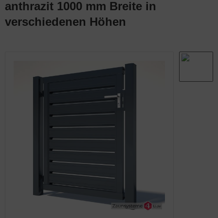
anthrazit 1000 mm Breite in
abmatten Komplett-Zaunsets
behör für Tore
verschiedenen Höhen