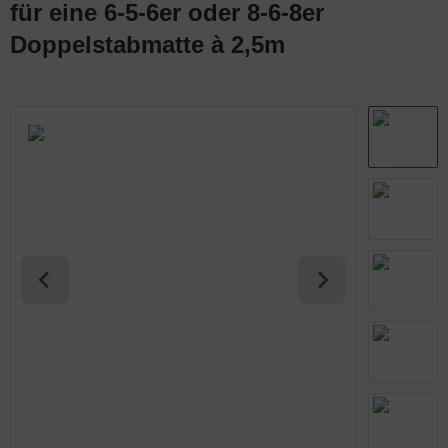
für eine 6-5-6er oder 8-6-8er
abmatten Komplett-Zaunsets
behör für Tore
Doppelstabmatte à 2,5m