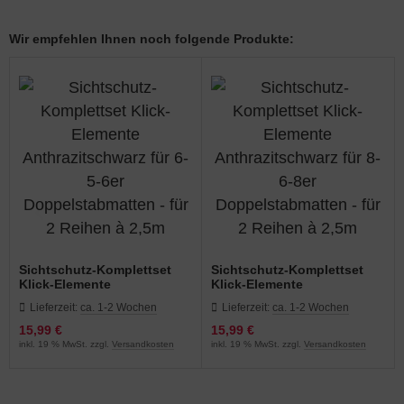
Wir empfehlen Ihnen noch folgende Produkte:
Sichtschutz-Komplettset
Sichtschutz-Komplettset
Klick-Elemente
Klick-Elemente
Anthrazitschwarz für 6-5-6er
Anthrazitschwarz für 8-6-8er
Lieferzeit:
ca. 1-2 Wochen
Lieferzeit:
ca. 1-2 Wochen
Doppelstabmatten - für 2
Doppelstabmatten - für 2
Reihen à 2,5m
Reihen à 2,5m
15,99 €
15,99 €
inkl. 19 % MwSt. zzgl.
Versandkosten
inkl. 19 % MwSt. zzgl.
Versandkosten