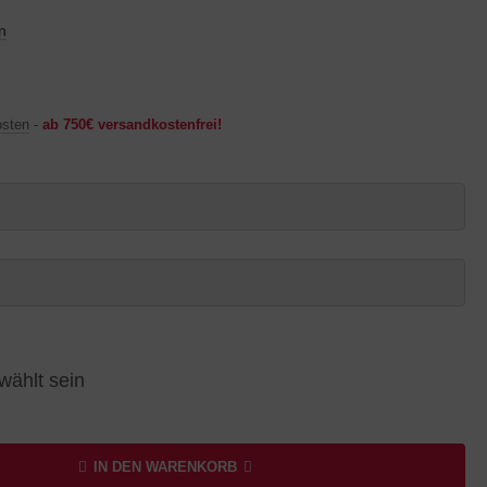
n
osten
-
ab 750€ versandkostenfrei!
wählt sein
IN DEN WARENKORB