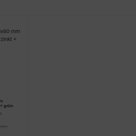
mm
 + grün
en
osten