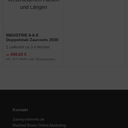
INDUSTRIE 8-6-8
Doppelstab Zaunsets 2030
mm Höhe in verschiedenen
Lieferzeit:
ca. 3-4 Wochen
Farben und Längen
698,63 €
ab
inkl. 19 % MwSt. zzgl.
Versandkosten
Kontakt
Zaunsysteme4u.de
Manfred Breier Online-Marketing