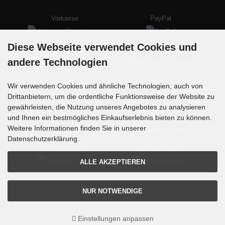
Vorkasse
PayPal
Diese Webseite verwendet Cookies und
Kreditkarte
auf Rechnung
andere Technologien
Wir verwenden Cookies und ähnliche Technologien, auch von
Versandmethoden
Drittanbietern, um die ordentliche Funktionsweise der Website zu
gewährleisten, die Nutzung unseres Angebotes zu analysieren
Paketversand
Speditionspaket
und Ihnen ein bestmögliches Einkaufserlebnis bieten zu können.
Weitere Informationen finden Sie in unserer
Datenschutzerklärung.
Palettenversand
Sperrgutversand
ALLE AKZEPTIEREN
NUR NOTWENDIGE
Alle Preise inkl. gesetzl. MwSt. zzgl.
Versandkosten
. Die durchgestrichenen Preise
entsprechen dem bisherigen Preis bei Zaunsysteme4u - Ihr Spezialist für Zaunsysteme.
Einstellungen anpassen
Zaunsysteme4u - Ihr Spezialist für Zaunsysteme © 2026 | Template © 2009-2026 by