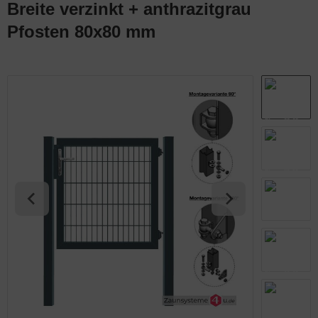
Breite verzinkt + anthrazitgrau
abmatten Komplett-Zaunsets
Pfosten 80x80 mm