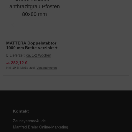
MATTERA Doppelstabtor
1000 mm Breite verzinkt +
anthrazitgrau Pfosten 80x80
Lieferzeit:
ca. 1-2 Wochen
mm
282,12 €
ab
inkl. 19 % MwSt. zzgl.
Versandkosten
Kontakt
Zaunsysteme4u.de
Manfred Breier Online-Marketing