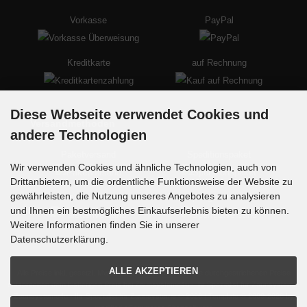
Vorkasse
PayPal
Kreditkarte
auf Rechnung
Diese Webseite verwendet Cookies und
Versandmethoden
andere Technologien
Paketversand
Speditionspaket
Wir verwenden Cookies und ähnliche Technologien, auch von
Drittanbietern, um die ordentliche Funktionsweise der Website zu
gewährleisten, die Nutzung unseres Angebotes zu analysieren
Palettenversand
Sperrgutversand
und Ihnen ein bestmögliches Einkaufserlebnis bieten zu können.
Weitere Informationen finden Sie in unserer
Datenschutzerklärung.
ALLE AKZEPTIEREN
Alle Preise inkl. gesetzl. MwSt. zzgl.
Versandkosten
. Die durchgestrichenen Preise
entsprechen dem bisherigen Preis bei Zaunsysteme4u - Ihr Spezialist für Zaunsysteme.
Zaunsysteme4u - Ihr Spezialist für Zaunsysteme © 2026 | Template © 2009-2026 by