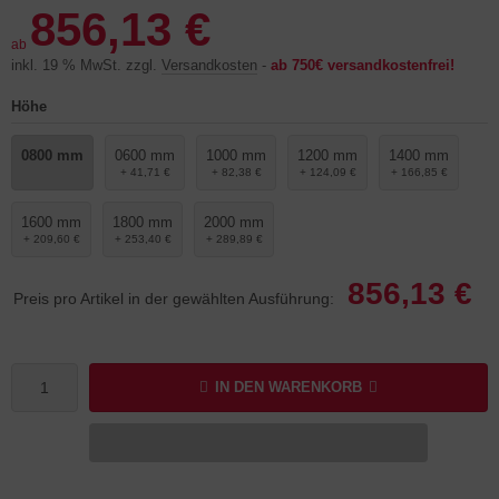
856,13 €
ab
inkl. 19 % MwSt. zzgl.
Versandkosten
-
ab 750€ versandkostenfrei!
Höhe
0800 mm
0600 mm
1000 mm
1200 mm
1400 mm
+ 41,71 €
+ 82,38 €
+ 124,09 €
+ 166,85 €
1600 mm
1800 mm
2000 mm
+ 209,60 €
+ 253,40 €
+ 289,89 €
856,13 €
Preis pro Artikel in der gewählten Ausführung:
IN DEN WARENKORB