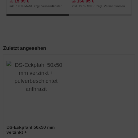
15,99 €
166,05 €
ab
ab
a
inkl. 19 % MwSt. zzgl.
Versandkosten
inkl. 19 % MwSt. zzgl.
Versandkosten
in
Zuletzt angesehen
DS-Eckpfahl 50x50 mm
verzinkt +
pulverbeschichtet anthrazit