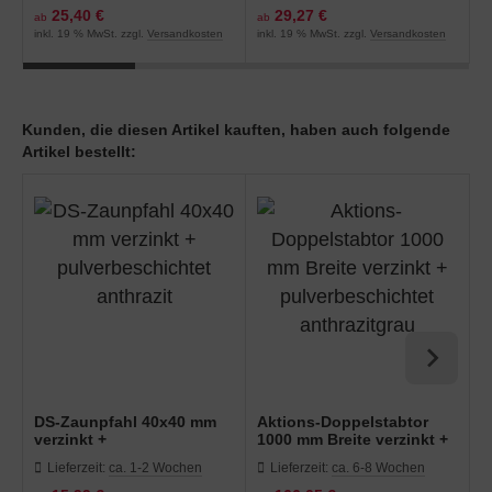
25,40 €
29,27 €
ab
ab
a
inkl. 19 % MwSt. zzgl.
Versandkosten
inkl. 19 % MwSt. zzgl.
Versandkosten
in
Kunden, die diesen Artikel kauften, haben auch folgende
Artikel bestellt:
DS-Zaunpfahl 40x40 mm
Aktions-Doppelstabtor
H
verzinkt +
1000 mm Breite verzinkt +
Z
pulverbeschichtet
pulverbeschichtet
p
Lieferzeit:
ca. 1-2 Wochen
Lieferzeit:
ca. 6-8 Wochen
anthrazit
anthrazitgrau
a