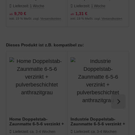
mm in verschiedenen
für Zaunbauschrauben
Lieferzeit:
1 Woche
Lieferzeit:
1 Woche
Farben
9,70 €
1,31 €
ab
ab
inkl. 19 % MwSt. zzgl.
Versandkosten
inkl. 19 % MwSt. zzgl.
Versandkosten
Dieses Produkt ist z.B. kompatibel zu:
Home Doppelstab-
Industrie Doppelstab-
I
Zaunmatte 6-5-6 verzinkt +
Zaunmatte 6-5-6 verzinkt +
Z
pulverbeschichtet
pulverbeschichtet
p
Lieferzeit:
ca. 3-4 Wochen
Lieferzeit:
ca. 3-4 Wochen
anthrazitgrau
anthrazitgrau
a