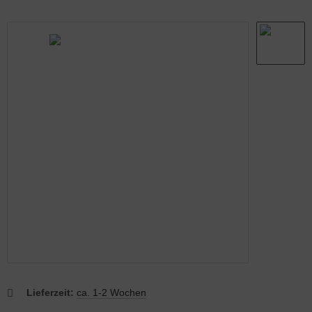
abmatten Komplett-Zaunsets
behör für Tore
Lieferzeit:
ca. 1-2 Wochen