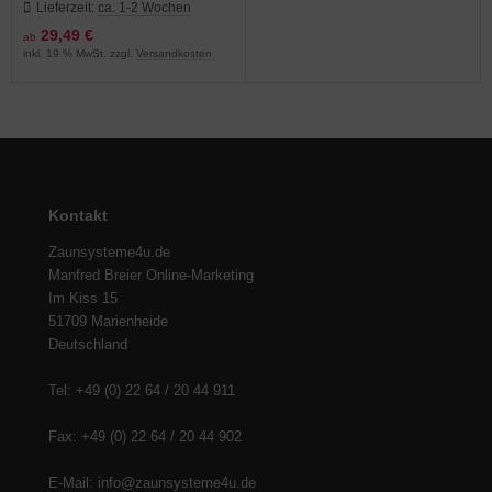
Lieferzeit:
ca. 1-2 Wochen
29,49 €
ab
inkl. 19 % MwSt. zzgl.
Versandkosten
Kontakt
Zaunsysteme4u.de
Manfred Breier Online-Marketing
Im Kiss 15
51709 Marienheide
Deutschland
Tel: +49 (0) 22 64 / 20 44 911
Fax: +49 (0) 22 64 / 20 44 902
E-Mail: info@zaunsysteme4u.de