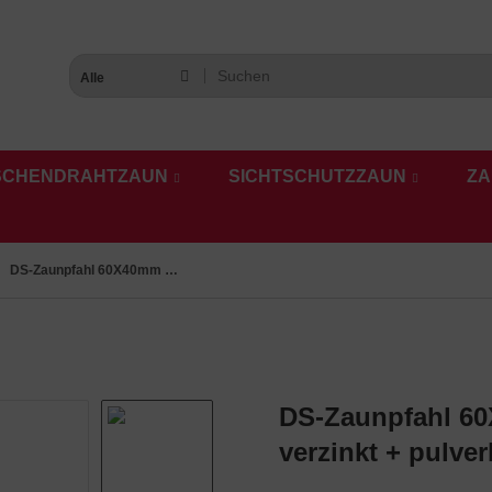
Alle
SCHENDRAHTZAUN
SICHTSCHUTZZAUN
ZA
DS-Zaunpfahl 60X40mm mit Schiene und Bodenplatte verzinkt + anthrazit
DS-Zaunpfahl 60
verzinkt + pulve