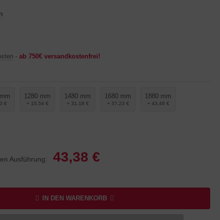
n
osten
-
ab 750€ versandkostenfrei!
 mm
1280 mm
1480 mm
1680 mm
1880 mm
0 €
+ 15,54 €
+ 31,18 €
+ 37,23 €
+ 43,48 €
43,38 €
lten Ausführung:
IN DEN WARENKORB