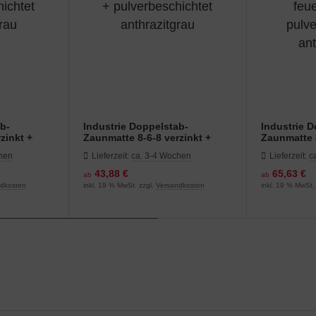
ab-
Industrie Doppelstab-
Industrie 
zinkt +
Zaunmatte 8-6-8 verzinkt +
Zaunmatte 8
pulverbeschichtet
+ pulverbe
chen
Lieferzeit:
ca. 3-4 Wochen
Lieferzeit:
c
anthrazitgrau
anthrazitgr
43,88 €
65,63 €
ab
ab
ndkosten
inkl. 19 % MwSt. zzgl.
Versandkosten
inkl. 19 % MwSt.