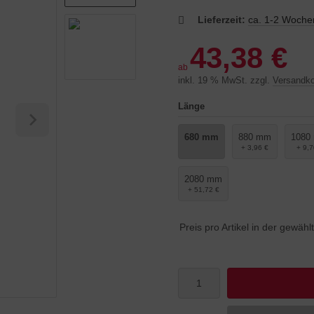
Lieferzeit:
ca. 1-2 Woche
43,38 €
ab
inkl. 19 % MwSt. zzgl.
Versandk
Länge
680 mm
880 mm
1080
+ 3,96 €
+ 9,7
2080 mm
+ 51,72 €
Preis pro Artikel in der gewäh