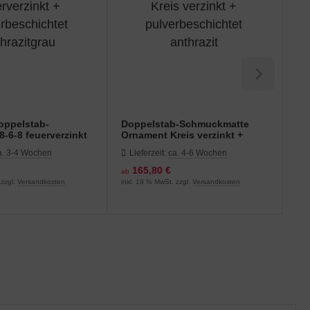
Doppelstab-
Doppelstab-Schmuckmatte
Do
-6-8 feuerverzinkt
Ornament Kreis verzinkt +
Or
schichtet
pulverbeschichtet anthrazit
pul
a. 3-4 Wochen
Lieferzeit:
ca. 4-6 Wochen
L
au
165,80 €
ab
ab
 zzgl.
Versandkosten
inkl. 19 % MwSt. zzgl.
Versandkosten
inkl