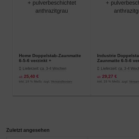
Home Doppelstab-Zaunmatte
Industrie Doppelst
6-5-6 verzinkt +
Zaunmatte 6-5-6 ver
pulverbeschichtet
pulverbeschichtet
Lieferzeit:
ca. 3-4 Wochen
Lieferzeit:
ca. 3-4 Wo
anthrazitgrau
anthrazitgrau
25,40 €
29,27 €
ab
ab
inkl. 19 % MwSt. zzgl.
Versandkosten
inkl. 19 % MwSt. zzgl.
Versa
Zuletzt angesehen