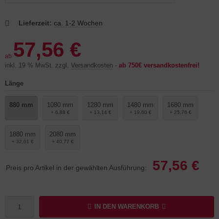
Lieferzeit:
ca. 1-2 Wochen
57,56 €
ab
inkl. 19 % MwSt. zzgl.
Versandkosten
-
ab 750€ versandkostenfrei!
Länge
880 mm
1080 mm
1280 mm
1480 mm
1680 mm
+ 6,88 €
+ 13,14 €
+ 19,60 €
+ 25,76 €
1880 mm
2080 mm
+ 32,01 €
+ 40,77 €
57,56 €
Preis pro Artikel in der gewählten Ausführung:
IN DEN WARENKORB