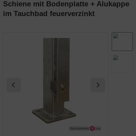
Schiene mit Bodenplatte + Alukappe
abmatten Komplett-Zaunsets
behör für Tore
im Tauchbad feuerverzinkt