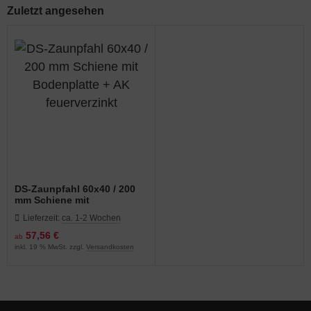
Zuletzt angesehen
DS-Zaunpfahl 60x40 / 200
mm Schiene mit
Bodenplatte + AK
Lieferzeit:
ca. 1-2 Wochen
feuerverzinkt
57,56 €
ab
inkl. 19 % MwSt. zzgl.
Versandkosten