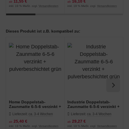
11,55 €
16,10 €
ab
ab
a
inkl. 19 % MwSt. zzgl.
Versandkosten
inkl. 19 % MwSt. zzgl.
Versandkosten
in
Dieses Produkt ist z.B. kompatibel zu:
Home Doppelstab-
Industrie Doppelstab-
I
Zaunmatte 6-5-6 verzinkt +
Zaunmatte 6-5-6 verzinkt +
Z
pulverbeschichtet grün
pulverbeschichtet grün
p
Lieferzeit:
ca. 3-4 Wochen
Lieferzeit:
ca. 3-4 Wochen
25,40 €
29,27 €
ab
ab
a
inkl. 19 % MwSt. zzgl.
Versandkosten
inkl. 19 % MwSt. zzgl.
Versandkosten
in