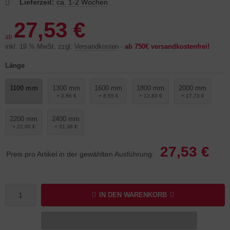
Lieferzeit:
ca. 1-2 Wochen
27,53 €
ab
inkl. 19 % MwSt. zzgl.
Versandkosten
-
ab 750€ versandkostenfrei!
Länge
1100 mm
1300 mm
1600 mm
1800 mm
2000 mm
+ 3,86 €
+ 8,55 €
+ 12,83 €
+ 17,73 €
2200 mm
2400 mm
+ 22,00 €
+ 31,38 €
27,53 €
Preis pro Artikel in der gewählten Ausführung:
IN DEN WARENKORB