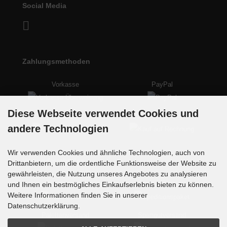
Social Media
Zahlungsmethoden
Vorkasse
PayPal
Diese Webseite verwendet Cookies und
Kreditkarte
auf Rechnung
andere Technologien
Wir verwenden Cookies und ähnliche Technologien, auch von
Versandmethoden
Drittanbietern, um die ordentliche Funktionsweise der Website zu
gewährleisten, die Nutzung unseres Angebotes zu analysieren
Paketversand
Speditionspaket
und Ihnen ein bestmögliches Einkaufserlebnis bieten zu können.
Weitere Informationen finden Sie in unserer
Datenschutzerklärung.
Palettenversand
Sperrgutversand