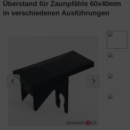
Überstand für Zaunpfähle 60x40mm
abmatten Komplett-Zaunsets
behör für Tore
in verschiedenen Ausführungen