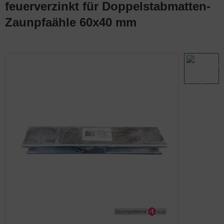
feuerverzinkt für Doppelstabmatten-
abmatten Komplett-Zaunsets
behör für Tore
Zaunpfaähle 60x40 mm