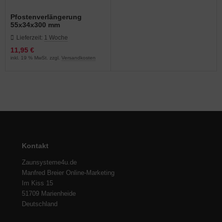
Pfostenverlängerung
55x34x300 mm
feuerverzinkt für
Lieferzeit:
1 Woche
Doppelstabmatten-
Zaunpfaähle 60x40 mm
11,95 €
inkl. 19 % MwSt. zzgl.
Versandkosten
Kontakt
Zaunsysteme4u.de
Manfred Breier Online-Marketing
Im Kiss 15
51709 Marienheide
Deutschland