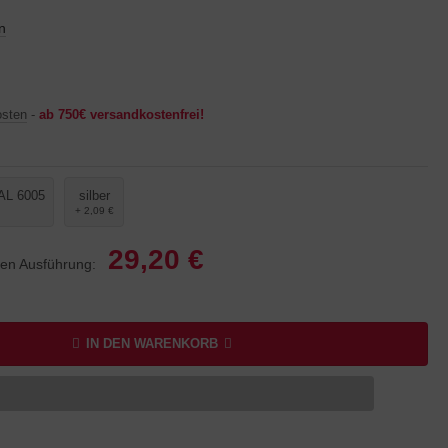
n
osten
-
ab 750€ versandkostenfrei!
AL 6005
silber
+ 2,09 €
29,20 €
lten Ausführung:
IN DEN WARENKORB