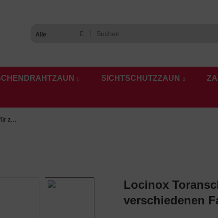
Alle
SCHENDRAHTZAUN
SICHTSCHUTZZAUN
ZA
Locinox Toranschlag für zweiflügelige Profitore in verschiedenen Farben
Locinox Toransch
verschiedenen F