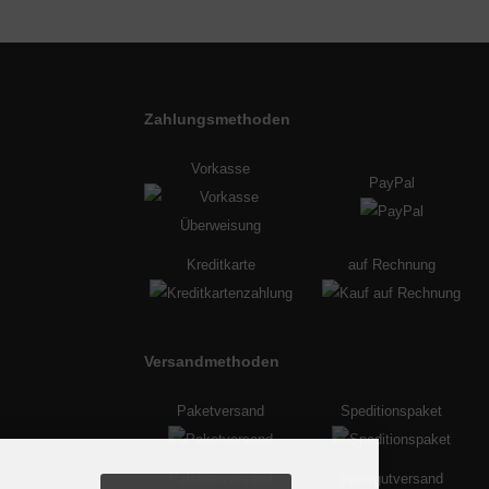
Zahlungsmethoden
Vorkasse
PayPal
Kreditkarte
auf Rechnung
Versandmethoden
Paketversand
Speditionspaket
Palettenversand
Sperrgutversand