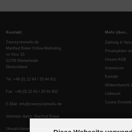
Kontakt
Mehr über...
Zaunsysteme4u.de
Zahlung & Vers
Manfred Breier Online-Marketing
Privatsphäre u
Im Kiss 15
Unsere AGB
51709 Marienheide
Deutschland
Impressum
Kontakt
Tel: +49 (0) 22 64 / 20 44 911
Widerrufsrecht 
Fax: +49 (0) 22 64 / 20 44 902
Lieferzeit
Cookie Einstell
E-Mail: info@zaunsysteme4u.de
Vertreten durch: Manfred Breier
Umsatzsteuer-Identifikationsnummer gemäß § 27