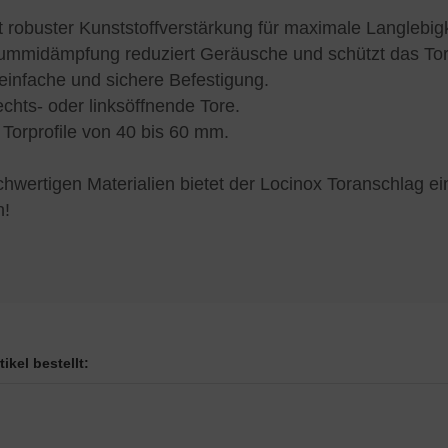
 robuster Kunststoffverstärkung für maximale Langlebigk
 Gummidämpfung reduziert Geräusche und schützt das To
einfache und sichere Befestigung.
echts- oder linksöffnende Tore.
 Torprofile von 40 bis 60 mm.
wertigen Materialien bietet der Locinox Toranschlag ein
n!
ikel bestellt: