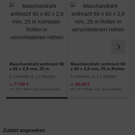
Maschandraht anthrazit 60
Maschandraht anthrazit 60
M
x 60 x 2,8 mm, 25 m
x 60 x 2,8 mm, 25 m Rollen
x
Kompakt-Rollen in
in verschiedenen Höhen
i
Lieferzeit:
ca. 1-2 Wochen
Lieferzeit:
ca. 1-2 Wochen
verschiedenen Höhen
77,00 €
82,00 €
ab
ab
a
inkl. 19 % MwSt. zzgl.
Versandkosten
inkl. 19 % MwSt. zzgl.
Versandkosten
in
Zuletzt angesehen