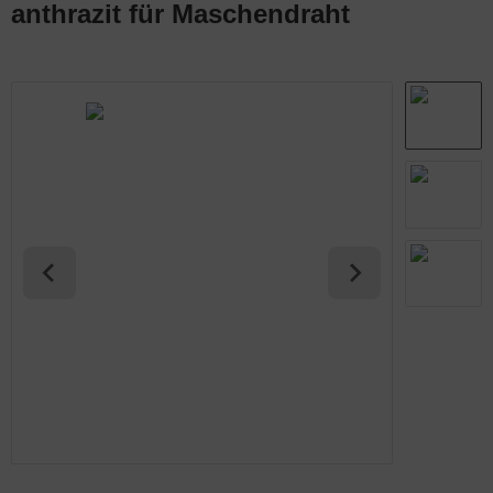
anthrazit für Maschendraht
abmatten Komplett-Zaunsets
behör für Tore