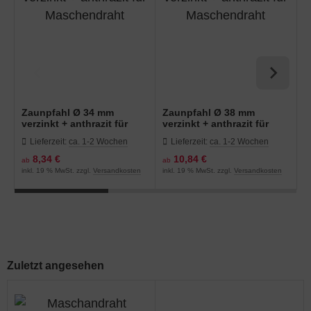
Zaunpfahl Ø 34 mm
Zaunpfahl Ø 38 mm
Z
verzinkt + anthrazit für
verzinkt + anthrazit für
S
Maschendraht
Maschendraht
+
Lieferzeit:
ca. 1-2 Wochen
Lieferzeit:
ca. 1-2 Wochen
8,34 €
10,84 €
ab
ab
a
inkl. 19 % MwSt. zzgl.
Versandkosten
inkl. 19 % MwSt. zzgl.
Versandkosten
in
Zuletzt angesehen