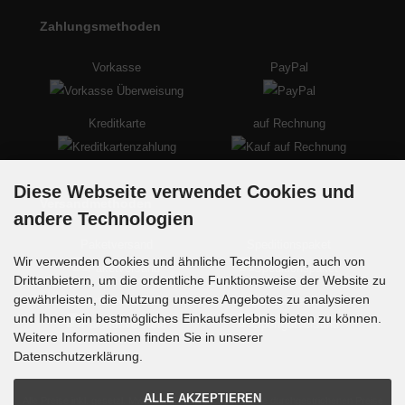
Zahlungsmethoden
Vorkasse
PayPal
Kreditkarte
auf Rechnung
Diese Webseite verwendet Cookies und
Versandmethoden
andere Technologien
Paketversand
Speditionspaket
Wir verwenden Cookies und ähnliche Technologien, auch von
Drittanbietern, um die ordentliche Funktionsweise der Website zu
gewährleisten, die Nutzung unseres Angebotes zu analysieren
Palettenversand
Sperrgutversand
und Ihnen ein bestmögliches Einkaufserlebnis bieten zu können.
Weitere Informationen finden Sie in unserer
Datenschutzerklärung.
ALLE AKZEPTIEREN
Alle Preise inkl. gesetzl. MwSt. zzgl.
Versandkosten
. Die durchgestrichenen Preise