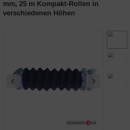
mm, 25 m Kompakt-Rollen in
abmatten Komplett-Zaunsets
behör für Tore
verschiedenen Höhen