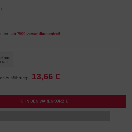
n
osten
-
ab 750€ versandkostenfrei!
50 mm
4,69 €
13,66 €
lten Ausführung:
IN DEN WARENKORB