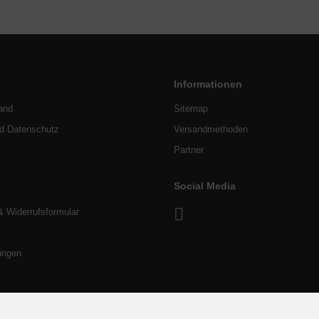
Informationen
and
Sitemap
nd Datenschutz
Versandmethoden
Partner
Social Media
& Widerrufsformular
ungen