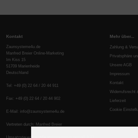
Kontakt
Mehr über...
Zaunsysteme4u.de
Zahlung & Vers
Manfred Breier Online-Marketing
Privatsphäre u
Im Kiss 15
Unsere AGB
51709 Marienheide
Deutschland
Impressum
Kontakt
Tel: +49 (0) 22 64 / 20 44 911
Widerrufsrecht 
Fax: +49 (0) 22 64 / 20 44 902
Lieferzeit
Cookie Einstell
E-Mail: info@zaunsysteme4u.de
Vertreten durch: Manfred Breier
Umsatzsteuer-Identifikationsnummer gemäß § 27