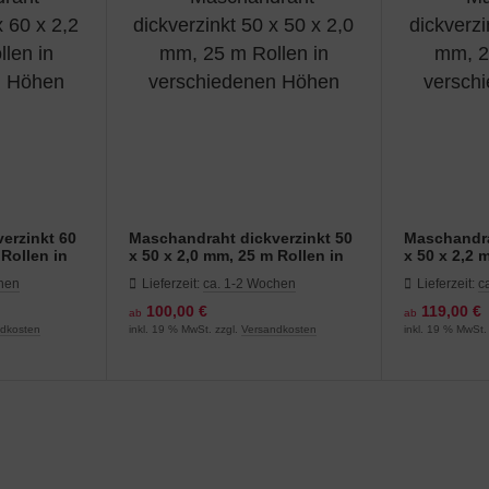
erzinkt 60
Maschandraht dickverzinkt 50
Maschandra
 Rollen in
x 50 x 2,0 mm, 25 m Rollen in
x 50 x 2,2 
en
verschiedenen Höhen
verschied
chen
Lieferzeit:
ca. 1-2 Wochen
Lieferzeit:
c
100,00 €
119,00 €
ab
ab
ndkosten
inkl. 19 % MwSt. zzgl.
Versandkosten
inkl. 19 % MwSt.