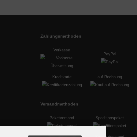
Zahlungsmethoden
Vorkasse
PayPal
Kreditkarte
auf Rechnung
Versandmethoden
Paketversand
Speditionspaket
Palettenversand
Sperrgutversand