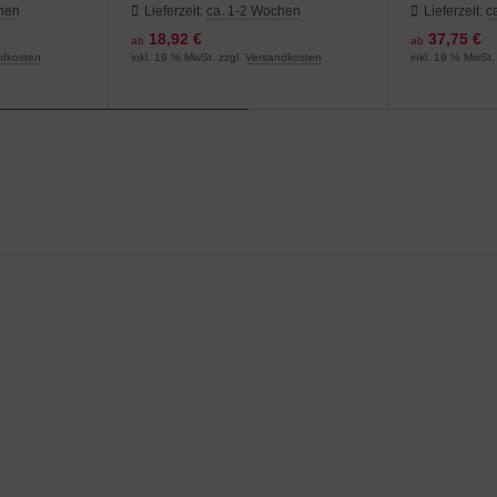
Maschendraht
Maschendr
chen
Lieferzeit:
ca. 1-2 Wochen
Lieferzeit:
c
18,92 €
37,75 €
ab
ab
ndkosten
inkl. 19 % MwSt. zzgl.
Versandkosten
inkl. 19 % MwSt.