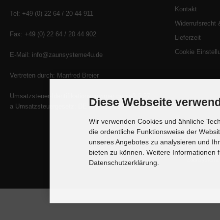
Kontakt
Tel: +49 (0) 22 64 / 20 44 911
Widerrufsrecht 
Fax: +49 (0) 22 64 / 20 44 902
Lieferzeit
Cookie Einstell
E-Mail: info@zaunsysteme4u.de
Vertreten durch: Manfred Breier
Umsatzsteuer-Identifikationsnummer gemäß § 27
Diese Webseite verwend
a Umsatzsteuergesetz: DE 270 932 290
Wir verwenden Cookies und ähnliche Techn
die ordentliche Funktionsweise der Websi
unseres Angebotes zu analysieren und Ihn
Alle Preise inkl. gesetzl. MwSt. zzgl.
Ve
bieten zu können. Weitere Informationen f
Zaunsysteme4
Datenschutzerklärung.