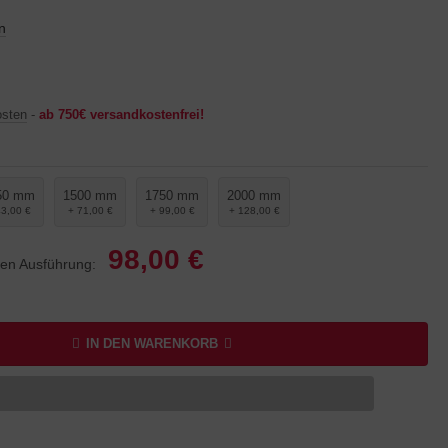
n
osten
-
ab 750€ versandkostenfrei!
50 mm
1500 mm
1750 mm
2000 mm
43,00 €
+ 71,00 €
+ 99,00 €
+ 128,00 €
98,00 €
lten Ausführung:
IN DEN WARENKORB