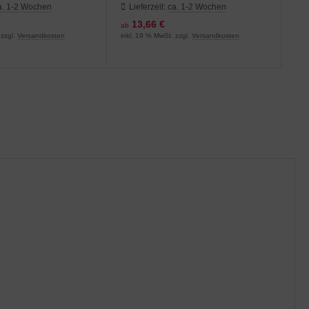
aht
a. 1-2 Wochen
Lieferzeit:
ca. 1-2 Wochen
L
13,66 €
ab
ab
 zzgl.
Versandkosten
inkl. 19 % MwSt. zzgl.
Versandkosten
inkl