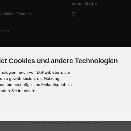
Social Media
& Widerrufsformular
ungen
et Cookies und andere Technologien
ologien, auch von Drittanbietern, um
te zu gewährleisten, die Nutzung
en ein bestmögliches Einkaufserlebnis
rsandkosten
. Die durchgestrichenen Preise entsprechen dem bisherigen Preis bei Zaunsyste
inden Sie in unserer
u - Ihr Spezialist für Zaunsysteme © 2026 | Template © 2009-2026 by modified eCommerce
mod
ified eCommerce Shopsoftware © 2009-2026