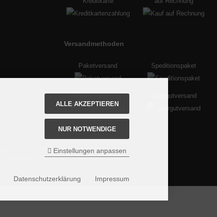
Kreditkarte
auf Rechnung
Versandmethoden
Paketversand
Speditionspaket
Palettenversand
Sperrgutversand
ALLE AKZEPTIEREN
NUR NOTWENDIGE
me4u - Ihr Spezialist für Zaunsysteme.
Einstellungen anpassen
 Shopsoftware
Datenschutzerklärung
Impressum