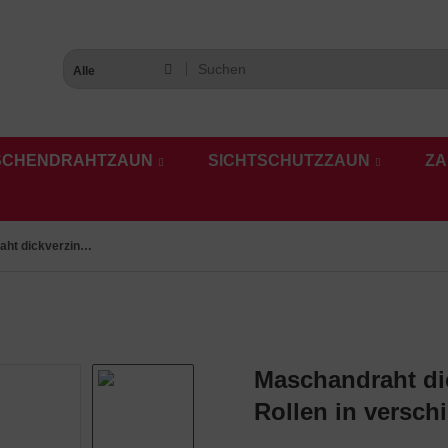
Alle
SCHENDRAHTZAUN
SICHTSCHUTZZAUN
ZA
Maschandraht dickverzinkt 60 x 60 x 2,0 mm, 25 m Rollen in verschiedenen Höhen
Maschandraht dic
Rollen in versc