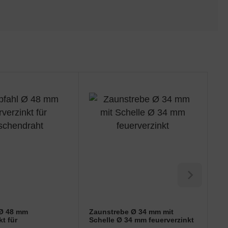
 Ø 48 mm
Zaunstrebe Ø 34 mm mit
Za
kt für
Schelle Ø 34 mm feuerverzinkt
Sc