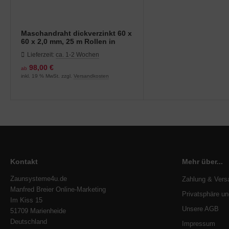
Maschandraht dickverzinkt 60 x
60 x 2,0 mm, 25 m Rollen in
verschiedenen Höhen
Lieferzeit:
ca. 1-2 Wochen
98,00 €
ab
inkl. 19 % MwSt. zzgl.
Versandkosten
Kontakt
Mehr über...
Zaunsysteme4u.de
Zahlung & Vers
Manfred Breier Online-Marketing
Privatsphäre u
Im Kiss 15
Unsere AGB
51709 Marienheide
Deutschland
Impressum