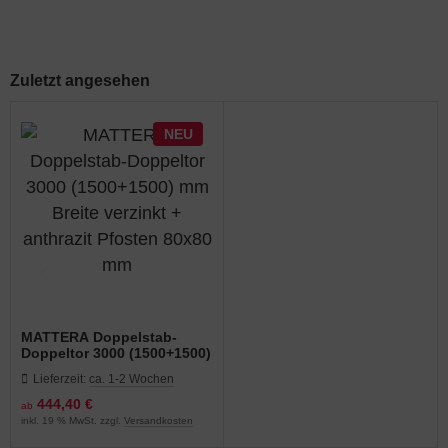
Zuletzt angesehen
NEU
MATTERA Doppelstab-
Doppeltor 3000 (1500+1500)
mm Breite verzinkt +
Lieferzeit:
ca. 1-2 Wochen
anthrazit Pfosten 80x80 mm
444,40 €
ab
inkl. 19 % MwSt. zzgl.
Versandkosten