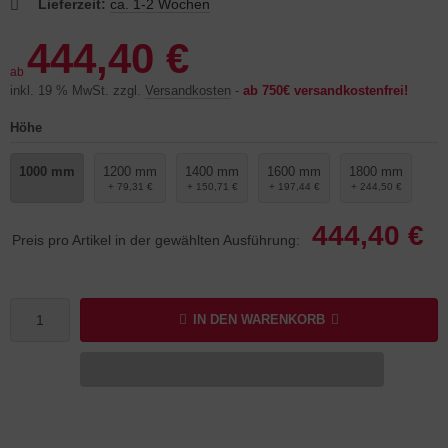
Lieferzeit:
ca. 1-2 Wochen
444,40 €
ab
inkl. 19 % MwSt. zzgl.
Versandkosten
-
ab 750€ versandkostenfrei!
Höhe
1000 mm
1200 mm
1400 mm
1600 mm
1800 mm
+ 79,31 €
+ 150,71 €
+ 197,44 €
+ 244,50 €
444,40 €
Preis pro Artikel in der gewählten Ausführung:
IN DEN WARENKORB