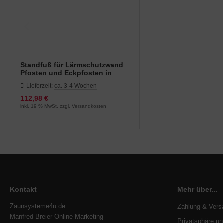
Standfuß für Lärmschutzwand
Pfosten und Eckpfosten in
verschiedenen Farben
Lieferzeit:
ca. 3-4 Wochen
112,98 €
inkl. 19 % MwSt. zzgl.
Versandkosten
Kontakt
Mehr über...
Zaunsysteme4u.de
Zahlung & Vers
Manfred Breier Online-Marketing
Privatsphäre u